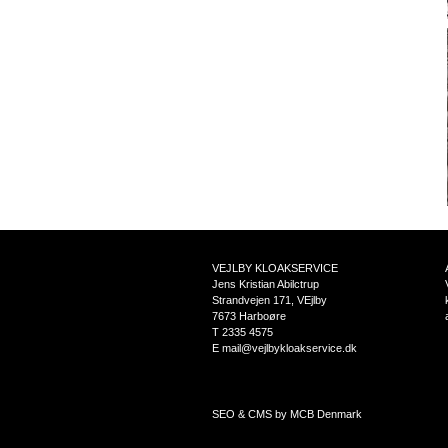
VEJLBY KLOAKSERVICE
Jens Kristian Abilctrup
Strandvejen 171, VEjlby
7673 Harboøre
T 2335 4575
E mail@vejlbykloakservice.dk
SEO & CMS by MCB Denmark