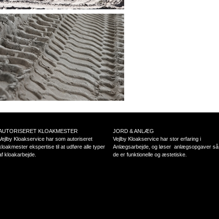
AUTORISERET KLOAKMESTER
JORD & ANLÆG
Vejlby Kloakservice har som autoriseret
Vejlby Kloakservice har stor erfaring i
kloakmester ekspertise til at udføre alle typer
Anlægsarbejde, og løser anlægsopgaver så
af kloakarbejde.
de er funktionelle og æstetiske.