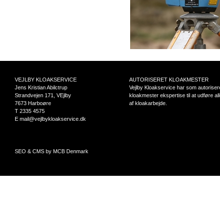
VEJLBY KLOAKSERVICE
AUTORISERET KLOAKMESTER
Jens Kristian Abilctrup
Vejlby Kloakservice har som autoriser
Strandvejen 171, VEjlby
kloakmester ekspertise til at udføre al
7673 Harboøre
af kloakarbejde.
T 2335 4575
E mail@vejlbykloakservice.dk
SEO & CMS by MCB Denmark