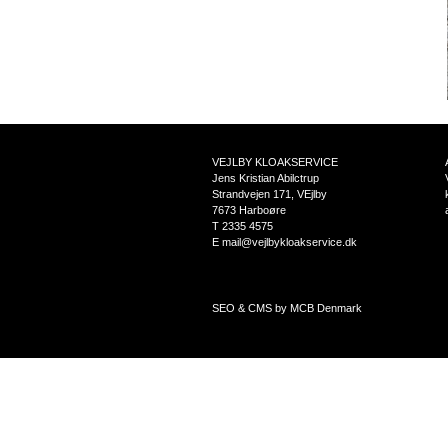
VEJLBY KLOAKSERVICE
Jens Kristian Abilctrup
Strandvejen 171, VEjlby
7673 Harboøre
T 2335 4575
E mail@vejlbykloakservice.dk
SEO & CMS by MCB Denmark