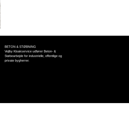
BETON & STØBNING
Vejlby Kloakservice udfører Beton- &
Støbearbejde for industrielle, offentlige og
private bygherrer.