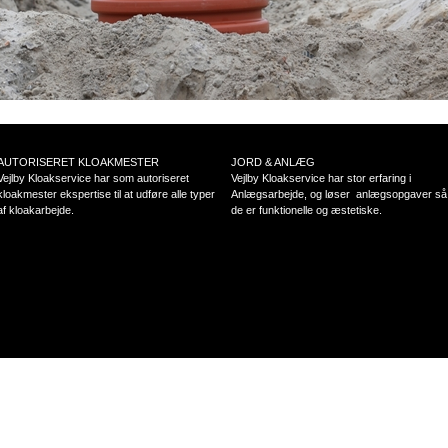
AUTORISERET KLOAKMESTER
JORD & ANLÆG
Vejlby Kloakservice har som autoriseret
Vejlby Kloakservice har stor erfaring i
kloakmester ekspertise til at udføre alle typer
Anlægsarbejde, og løser anlægsopgaver så
af kloakarbejde.
de er funktionelle og æstetiske.