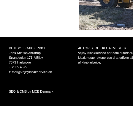
VEJLBY KLOAKSERVICE
AUTORISERET KLOAKMESTER
Jens Kristian Abilctrup
Vejlby Kloakservice har som autoriser
Strandvejen 171, VEjlby
kloakmester ekspertise til at udføre al
7673 Harboøre
af kloakarbejde.
T 2335 4575
E mail@vejlbykloakservice.dk
SEO & CMS by MCB Denmark